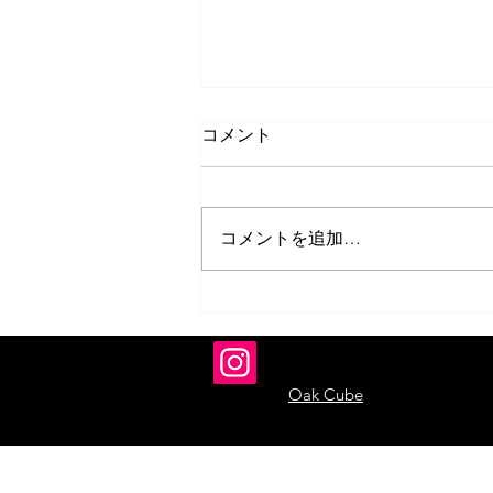
コメント
コメントを追加…
いのうえ蜜笑 似顔絵展「勝手
に描いてすみま展 vol.5」開催
のお知らせ
Oak Cube