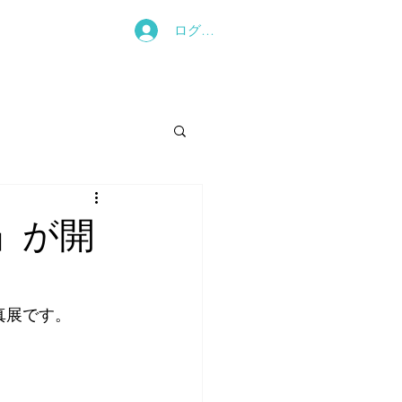
ログイン
」が開
真展です。