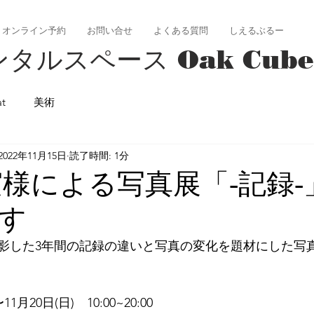
オンライン予約
お問い合せ
よくある質問
しえるぶるー
タルスペース Oak Cube
at
美術
2022年11月15日
読了時間: 1分
実様による写真展「-記録-
す
影した3年間の記録の違いと写真の変化を題材にした写
11月20日(日)　10:00~20:00 