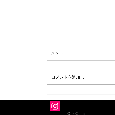
コメント
コメントを追加…
いのうえ蜜笑 似顔絵展「勝手
に描いてすみま展 vol.5」開催
のお知らせ
Oak Cube