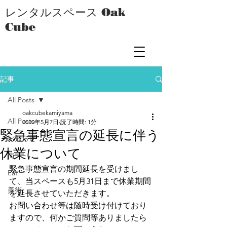
レンタルスペース Oak
Cube
記事
All Posts
oakcubekamiyama
All Posts
2020年5月7日
読了時間: 1分
緊急事態宣言の延長に伴う
お知らせ
休業について
街
緊急事態宣言の期間延長を受けまし
Eat
て、当スペースも5月31日まで休業期間
美術
を延長させていただきます。
お問い合わせ等は随時受け付けており
ますので、何かご質問等ありましたら