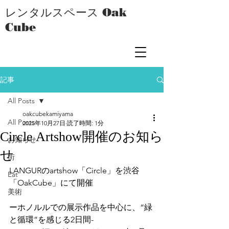
レンタルスペース Oak
Cube
記事
All Posts
oakcubekamiyama
All Posts
2025年10月27日
読了時間: 1分
Circle Artshow開催のお知ら
お知らせ
せ
街
LANGURのartshow「Circle」を渋谷
Eat
「OakCube」にて開催
美術
ーホノルルでの展示作品を中心に、“緑
と循環”を感じる2日間-