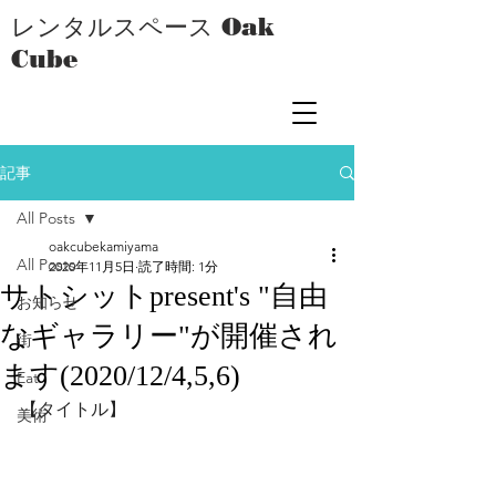
レンタルスペース Oak
Cube
記事
All Posts
oakcubekamiyama
All Posts
2020年11月5日
読了時間: 1分
サトシットpresent's "自由
お知らせ
なギャラリー"が開催され
街
ます(2020/12/4,5,6)
Eat
【タイトル】
美術