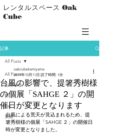
レンタルスペース Oak
Cube
記事
All Posts
oakcubekamiyama
All Posts
2019年10月11日
読了時間: 1分
台風の影響で、提箸秀樹様
お知らせ
の個展「SAHGE ２」の開
街
催日が変更となります
Eat
台風による荒天が見込まれるため、提
美術
箸秀樹様の個展「SAHGE ２」の開催日
時が変更となりました。